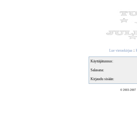
Lue vieraskirjaa
::
K
Käyttäjätunnus:
Salasana:
Kirjaudu sisään:
© 2003-2007 