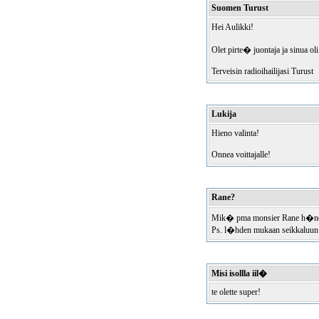
Suomen Turust
Hei Aulikki!
Olet pirte� juontaja ja sinua o
Terveisin radioihailijasi Turust
Lukija
Hieno valinta!
Onnea voittajalle!
Rane?
Mik� pma monsier Rane h�ne
Ps. l�hden mukaan seikkaluun
Misi isollla iil�
te olette super!