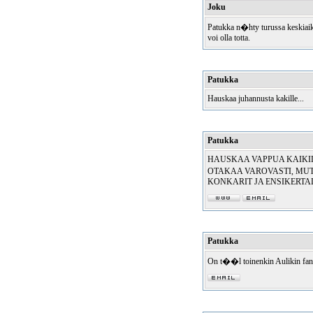
Joku
Patukka n�hty turussa keskiaik
voi olla totta.
Patukka
Hauskaa juhannusta kakille...
Patukka
HAUSKAA VAPPUA KAIKILL
OTAKAA VAROVASTI, MUT
KONKARIT JA ENSIKERTAL
Patukka
On t��l toinenkin Aulikin fan