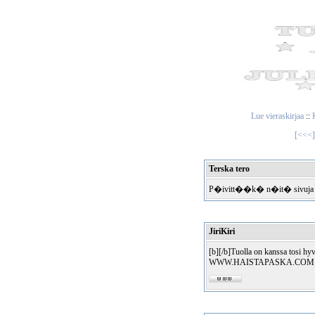
Lue vieraskirjaa
::
K
[<<<]
Terska tero
P�ivitt��k� n�it� sivuja 
JiriKiri
[b][/b]Tuolla on kanssa tosi h
WWW.HAISTAPASKA.COM